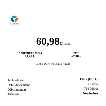
Bbox Fit Fibre + Mega BiG 250Go 5G
Bouygues Telecom · Box + forfait mobile
60,98
€/mois
12 PREMIERS MOIS
PUIS
60,98 €
67,98 €
Tarif TTC relevé le 27/07/2026
Fibre (FTTH)
Technologie
1 Gbit/s
Débit descendant
700 Mbit/s
Débit montant
Non incluse
Télévision