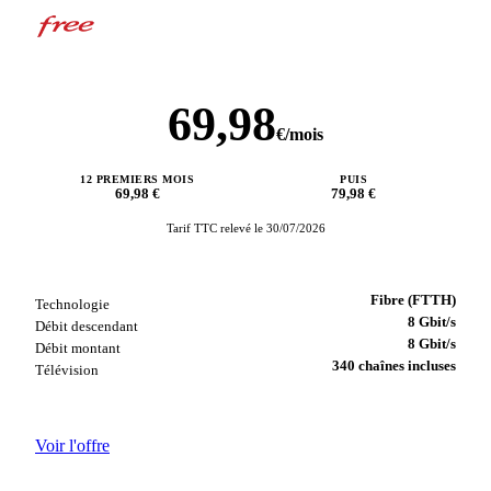
Freebox Ultra + Forfait Free Max
Free · Box + forfait mobile
69,98
€/mois
12 PREMIERS MOIS
PUIS
69,98 €
79,98 €
Tarif TTC relevé le 30/07/2026
Fibre (FTTH)
Technologie
8 Gbit/s
Débit descendant
8 Gbit/s
Débit montant
340 chaînes incluses
Télévision
Voir l'offre