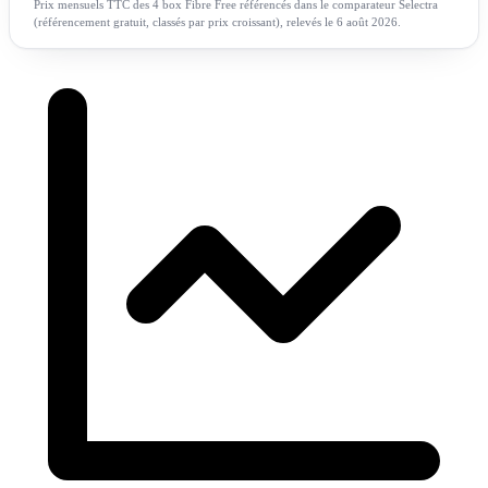
Prix mensuels TTC des 4 box Fibre Free référencés dans le comparateur Selectra
(référencement gratuit, classés par prix croissant), relevés le 6 août 2026.