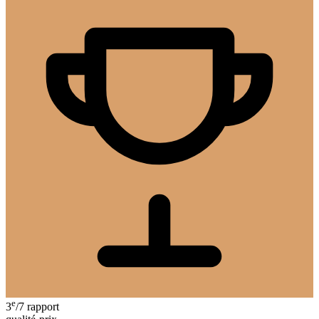
e
3
/7
rapport