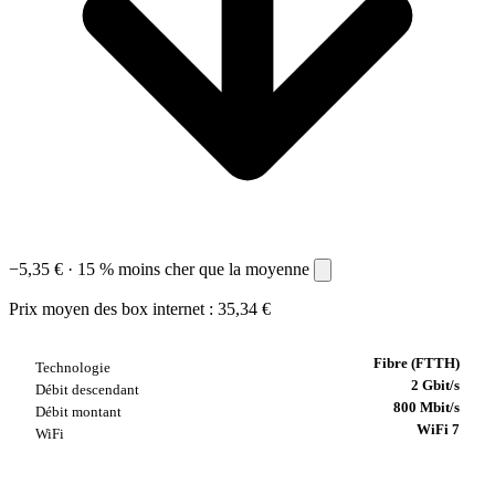
−5,35 €
· 15 %
moins cher que la moyenne
Prix moyen des box internet : 35,34 €
Fibre (FTTH)
Technologie
2 Gbit/s
Débit descendant
800 Mbit/s
Débit montant
WiFi 7
WiFi